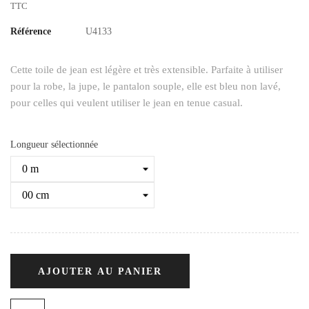
TTC
Référence
U4133
Cette toile de jean est légère et très extensible. Parfaite à utiliser
pour la robe, la jupe, le pantalon souple, elle est bleu non lavé,
pour celles qui veulent utiliser le jean en tenue casual.
Longueur sélectionnée
AJOUTER AU PANIER