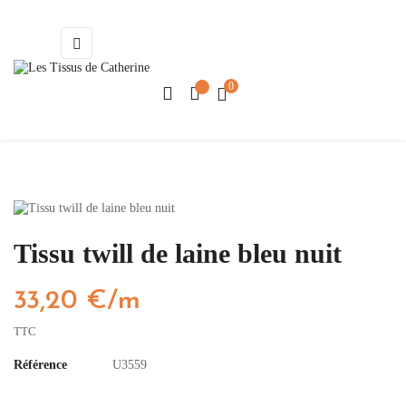
Basculer
☰
la
navigation
0
Tissu twill de laine bleu nuit
33,20 €/m
TTC
Référence
U3559