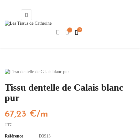
Basculer
☰
la
navigation
0
Tissu dentelle de Calais blanc
pur
67,23 €/m
TTC
Référence
D3913