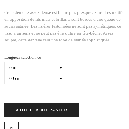
Cette dentelle assez dense est blanc pur, presque azuré. Les motifs
en opposition de fils mats et brillants sont bordés d'une queue de
souris satinée. Les lisières festonnées ne sont pas symétriques, ce
tissu a un sens et ne peut pas être utilisé en tête-bêche. Assez
souple, cette dentelle fera une robe de mariée sophistiquée.
Longueur sélectionnée
AJOUTER AU PANIER